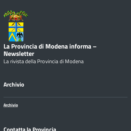
Enti e Istituzioni
Europa e Relazioni internazionali
Formazione
Innovazione - Informatica -
La Provincia di Modena informa –
Newsletter
Telematica
La rivista della Provincia di Modena
Lavori pubblici e acquisto di beni e
servizi
Archivio
Lavoro
Media e comunicazione
Archivio
Organi di governo
Contatta la Provincia