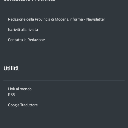
Pari Opportunità
Partecipazioni Societarie
Redazione della Provincia di Modena Informa - Newsletter
Personale
Iscriviti alla rivista
Contatta la Redazione
PNRR
Polizia Provinciale
Utilità
Scuola
Sociale e salute
Link al mondo
RSS
Sport
Google Traduttore
Statistica
Terremoto